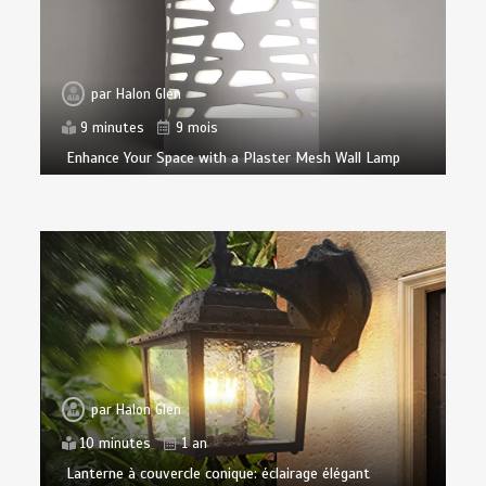
par
Halon Glen
9 minutes
9 mois
Enhance Your Space with a Plaster Mesh Wall Lamp
par
Halon Glen
10 minutes
1 an
Lanterne à couvercle conique: éclairage élégant