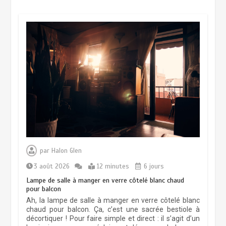
Chandelier élégant
1 avril 2026
15 minutes
Lampe de sol astronaute pour la
chambre d’enfant
8 août 2025
10 minutes
Lampe murale en laiton antique pour
chambre d’enfant
par
Halon Glen
4 décembre 2025
10 minutes
3 août 2026
12 minutes
6 jours
Lampe de salle à manger en verre côtelé blanc chaud
pour balcon
Enhance Your Space with a Plaster
Ah, la lampe de salle à manger en verre côtelé blanc
Mesh Wall Lamp
chaud pour balcon. Ça, c’est une sacrée bestiole à
Élégant sconce murale en ambre
décortiquer ! Pour faire simple et direct : il s’agit d’un
5 novembre 2025
9 minutes