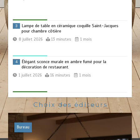
Lampe de table en céramique coquille Saint-Jacques
3
pour chambre côtière
8 juillet 2026
13 minutes
1 mois
Élégant sconce murale en ambre fumé pour la
4
décoration de restaurant
1 juillet 2026
16 minutes
1 mois
Lampe de sol en teck style mid-century pour la chambre
5
Choix des éditeurs
16 juin 2026
21 minutes
2 mois
Lampe sur pied en acier brut pour salle d’étude
6