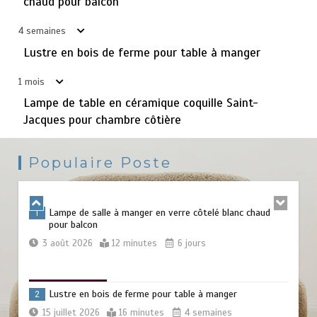
chaud pour balcon
4 semaines
Lampe de sol en teck style mid-century pour la chambre
Lustre en bois de ferme pour table à manger
5
16 juin 2026
21 minutes
2 mois
1 mois
Lampe de table en céramique coquille Saint-
Jacques pour chambre côtière
Lampe sur pied en acier brut pour salle d’étude
6
9 juin 2026
16 minutes
2 mois
Populaire Poste
Lampe de salle à manger en verre côtelé blanc chaud
1
pour balcon
3 août 2026
12 minutes
6 jours
Lustre en bois de ferme pour table à manger
2
15 juillet 2026
16 minutes
4 semaines