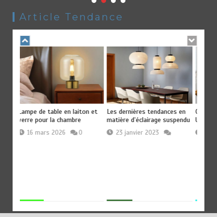
décoration de restaurant
Article Tendance
1 juillet 2026
16 minutes
1 mois
onique:
Lampe de table en laiton et
Les dernières tendances en
Chamb
verre pour la chambre
matière d’éclairage suspendu
Un avi
16 mars 2026
0
23 janvier 2023
3 