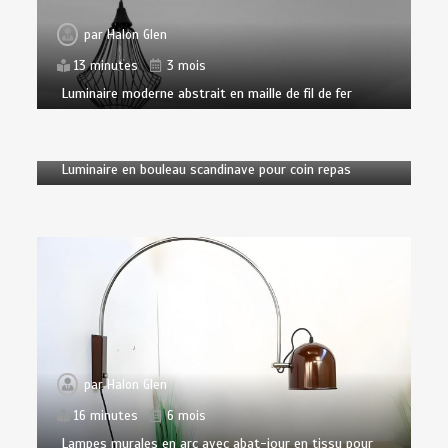
par
Halon Glen
13 minutes
3 mois
Luminaire moderne abstrait en maille de fil de fer
par
Halon Glen
19 minutes
5 mois
Luminaire en bouleau scandinave pour coin repas
par
Halon Glen
16 minutes
6 mois
Lampes murales en arc avec abat-jour en tissu pour