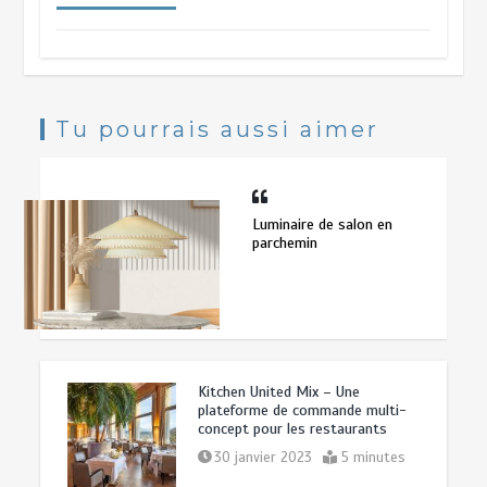
Élégant sconce murale en ambre
fumé pour la décoration de
restaurant
Tu pourrais aussi aimer
1 juillet 2026
16 minutes
Lampe de sol en teck style mid-
century pour la chambre
Luminaire de salon en
parchemin
16 juin 2026
21 minutes
Lustre en bois de ferme pour table à
manger
Kitchen United Mix – Une
15 juillet 2026
16 minutes
plateforme de commande multi-
concept pour les restaurants
30 janvier 2023
5 minutes
Lampe de table en céramique coquille