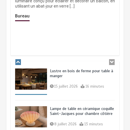
fumé pour la décoration de
luminaire conçu pour éclairer et décorer un balcon, en
restaurant
utilisant un abat-jour en verre […]
Bureau
1 juillet 2026
16 minutes
Lampe de sol en teck style mid-
century pour la chambre
16 juin 2026
21 minutes
Lustre en bois de ferme pour table à
manger
15 juillet 2026
16 minutes
Lampe de table en céramique coquille
Saint-Jacques pour chambre côtière
8 juillet 2026
13 minutes