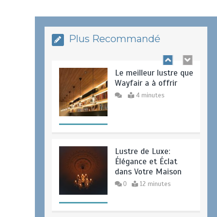
scandinave pour coin
repas
0
19 minutes
Plus Recommandé
Le meilleur lustre que
Wayfair a à offrir
4 minutes
Lustre de Luxe:
Élégance et Éclat
dans Votre Maison
0
12 minutes