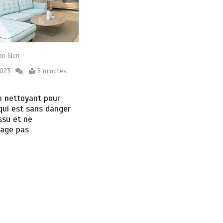
on Glen
2023
5 minutes
un nettoyant pour
ui est sans danger
issu et ne
age pas