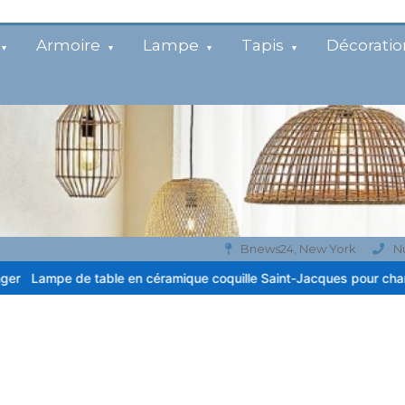
Armoire
Lampe
Tapis
Décoratio
Bnews24, New York
N
able en céramique coquille Saint-Jacques pour chambre côtière
L