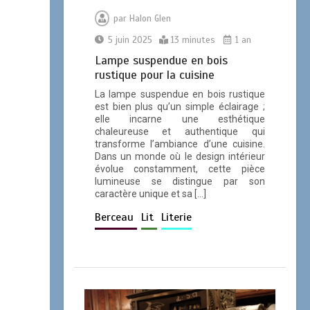
par
Halon Glen
5 juin 2025
13 minutes
1 an
Le meilleur lustre que
Wayfair a à offrir
Lampe suspendue en bois
rustique pour la cuisine
4 minutes
La lampe suspendue en bois rustique
est bien plus qu’un simple éclairage ;
elle incarne une esthétique
chaleureuse et authentique qui
transforme l’ambiance d’une cuisine.
Lustre de Luxe:
Dans un monde où le design intérieur
évolue constamment, cette pièce
Élégance et Éclat
lumineuse se distingue par son
dans Votre Maison
caractère unique et sa […]
0
12 minutes
Berceau
Lit
Literie