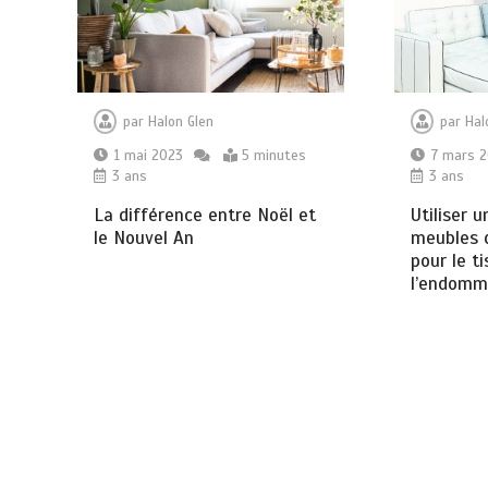
par
Halon Glen
par
Hal
1 mai 2023
5 minutes
7 mars 
3 ans
3 ans
La différence entre Noël et
Utiliser 
le Nouvel An
meubles q
pour le t
l’endomm