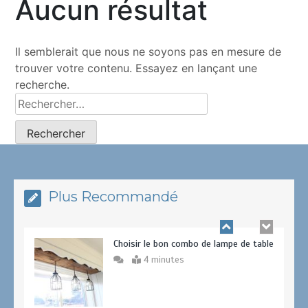
Aucun résultat
8 façons de célébrer le 80e
anniversaire d’un octogénaire
4 minutes
Il semblerait que nous ne soyons pas en mesure de
trouver votre contenu. Essayez en lançant une
recherche.
Lumière de plafond pour le salon.
0
14 minutes
Plus Recommandé
Choisir le bon combo de lampe de table
4 minutes