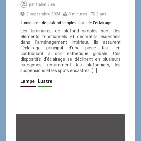
par
Halon Glen
4 minutes
2 septembre 2024
9 minutes
2 ans
Luminaires de plafond simples: l’art de l’éclairage
Les luminaires de plafond simples sont des
éléments fonctionnels et décoratifs essentiels
dans l’aménagement intérieur. Ils assurent
Lumière de plafond pour le salon.
l’éclairage principal d’une pièce tout en
contribuant à son esthétique globale. Ces
0
14 minutes
dispositifs d’éclairage se déclinent en plusieurs
catégories, notamment les plafonniers, les
suspensions et les spots encastrés. […]
Lampe
Lustre