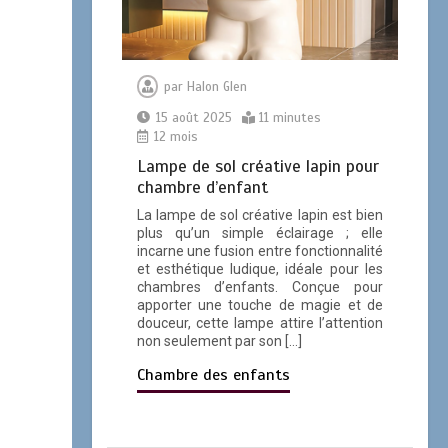
en cristal circulaire
0
10 minutes
par
Halon Glen
15 août 2025
11 minutes
12 mois
Lampe de sol créative lapin pour
Lustre de zoo pour la
chambre d’enfant
chambre d’enfant
0
11 minutes
La lampe de sol créative lapin est bien
plus qu’un simple éclairage ; elle
incarne une fusion entre fonctionnalité
et esthétique ludique, idéale pour les
chambres d’enfants. Conçue pour
apporter une touche de magie et de
douceur, cette lampe attire l’attention
non seulement par son […]
Lampe sur pied en
acier brut pour salle
Chambre des enfants
d’étude
0
16 minutes