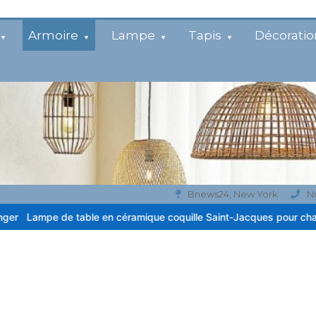
Armoire
Lampe
Tapis
Décoratio
Bnews24, New York
N
table en céramique coquille Saint-Jacques pour chambre côtière
L