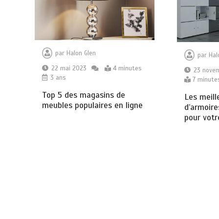
par
Halon Glen
par
Hal
22 mai 2023
4 minutes
23 nove
3 ans
7 minute
Top 5 des magasins de
Les meill
meubles populaires en ligne
d’armoir
pour vot