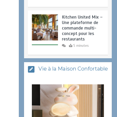
Kitchen United Mix –
Une plateforme de
commande multi-
concept pour les
restaurants
5 minutes
Luminaire de salon
Vie à la Maison Confortable
en parchemin
0
10 minutes
Lumière de plafond