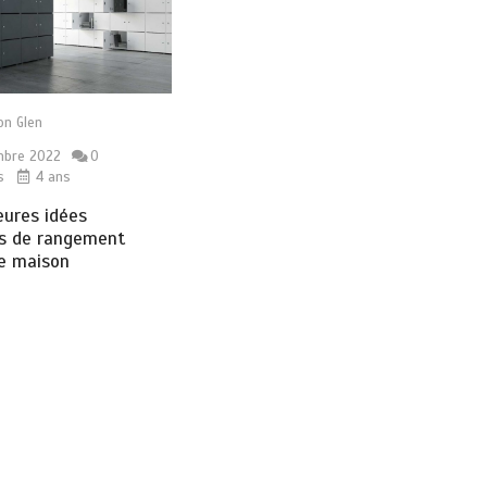
on Glen
mbre 2022
0
s
4 ans
eures idées
es de rangement
re maison