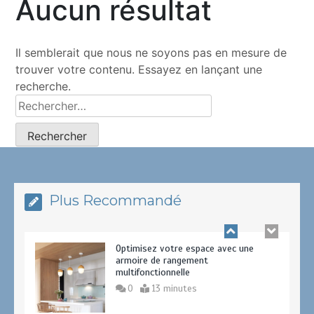
Aucun résultat
Lampe de table en céramique Fax
adaptée au salon
0
11 minutes
Il semblerait que nous ne soyons pas en mesure de
trouver votre contenu. Essayez en lançant une
recherche.
Lumière Charmante du Plafond:
Comment Ajouter une Touche Élégante
à Votre Intérieur
0
12 minutes
Plus Recommandé
Optimisez votre espace avec une
armoire de rangement
multifonctionnelle
0
13 minutes