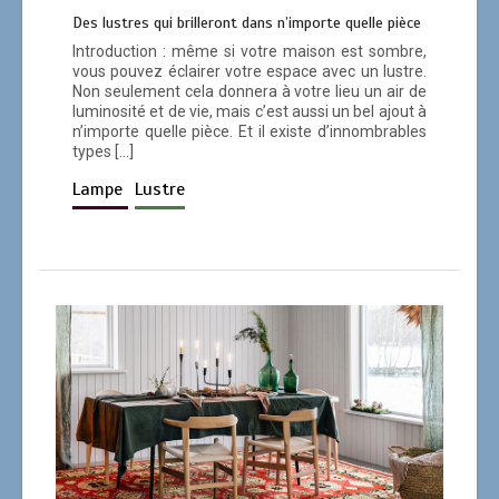
0
11 minutes
Des lustres qui brilleront dans n’importe quelle pièce
Introduction : même si votre maison est sombre,
vous pouvez éclairer votre espace avec un lustre.
Non seulement cela donnera à votre lieu un air de
luminosité et de vie, mais c’est aussi un bel ajout à
n’importe quelle pièce. Et il existe d’innombrables
types […]
Lumière Charmante du Plafond:
Comment Ajouter une Touche Élégante
Lampe
Lustre
à Votre Intérieur
0
12 minutes