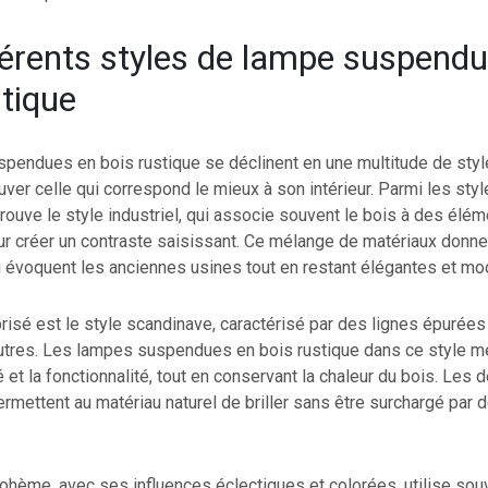
férents styles de lampe suspendu
stique
pendues en bois rustique se déclinent en une multitude de styl
uver celle qui correspond le mieux à son intérieur. Parmi les styl
trouve le style industriel, qui associe souvent le bois à des élé
ur créer un contraste saisissant. Ce mélange de matériaux donn
 évoquent les anciennes usines tout en restant élégantes et mo
prisé est le style scandinave, caractérisé par des lignes épurées
utres. Les lampes suspendues en bois rustique dans ce style me
é et la fonctionnalité, tout en conservant la chaleur du bois. Les 
rmettent au matériau naturel de briller sans être surchargé par
 bohème, avec ses influences éclectiques et colorées, utilise so