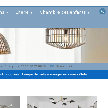
ns
Literie
Chambre des enfants
uméro gratuit 1660-6767-8909
Journal international
 de salle à manger en verre côtelé blanc chaud pour balcon
Lustr