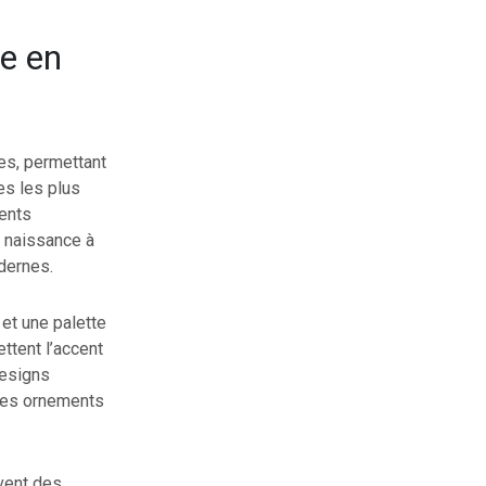
e en
es, permettant
es les plus
ments
e naissance à
dernes.
 et une palette
ttent l’accent
designs
 des ornements
uvent des