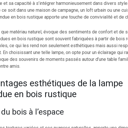
e et sa capacité à s’intégrer harmonieusement dans divers styl
e ce soit dans une maison de campagne, un loft urbain ou une cu
due en bois rustique apporte une touche de convivialité et de 
t que matériau naturel, évoque des sentiments de confort et de s
ues en bois rustique sont souvent fabriquées à partir de bois 
bles, ce qui les rend non seulement esthétiques mais aussi res
. En choisissant une telle lampe, on opte pour un éclairage qui r
voque des souvenirs de moments passés autour d’une table famil
ntre amis.
ntages esthétiques de la lampe
ue en bois rustique
 du bois à l’espace
ses textures variées et ses nuances naturelles, apporte une dim