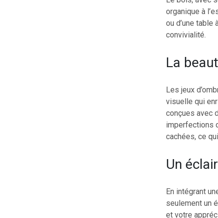
organique à l’e
ou d’une table à
convivialité.
La beaut
Les jeux d’omb
visuelle qui en
conçues avec de
imperfections d
cachées, ce qui
Un éclai
En intégrant u
seulement un éc
et votre appréci