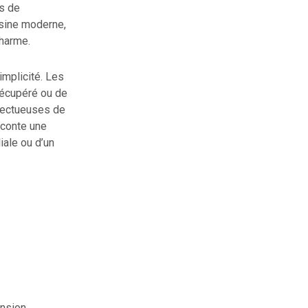
es de
isine moderne,
charme.
implicité. Les
récupéré ou de
pectueuses de
aconte une
iale ou d’un
ension