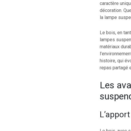
caractère uniqu
décoration. Qu
la lampe suspen
Le bois, en tan
lampes suspend
matériaux dura
l’environnement
histoire, qui é
repas partagé e
Les ava
suspend
L’apport
Le bois, avec 