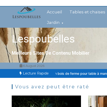
Aller
au
Accueil
Tables et chaises
contenu
Jardin
Lespoubelles
Meilleurs Sites De Contenu Mobilier
6 August 2026
Lecture Rapide
alcon
Lustre en bois de ferme pour table à manger
Lampe de tabl
Vous avez peut être raté