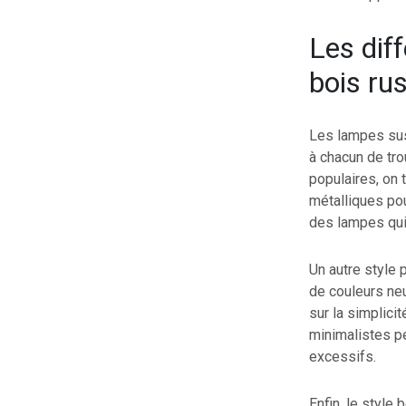
Les dif
bois ru
Les lampes sus
à chacun de tro
populaires, on 
métalliques po
des lampes qui
Un autre style 
de couleurs ne
sur la simplicit
minimalistes pe
excessifs.
Enfin, le style