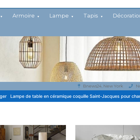
Armoire
Lampe
Tapis
Décoratio
Bnews24, New York
N
e en céramique coquille Saint-Jacques pour chambre côtière
Lampe