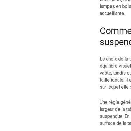
lampes en bois
accueillante.
Comment
suspend
Le choix de la 
équilibre visue
vaste, tandis q
taille idéale, 
sur lequel elle 
Une règle génér
largeur de la t
suspendue. En g
surface de la t