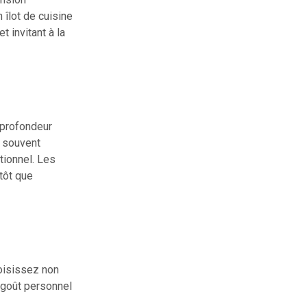
îlot de cuisine
t invitant à la
 profondeur
t souvent
tionnel. Les
tôt que
oisissez non
 goût personnel