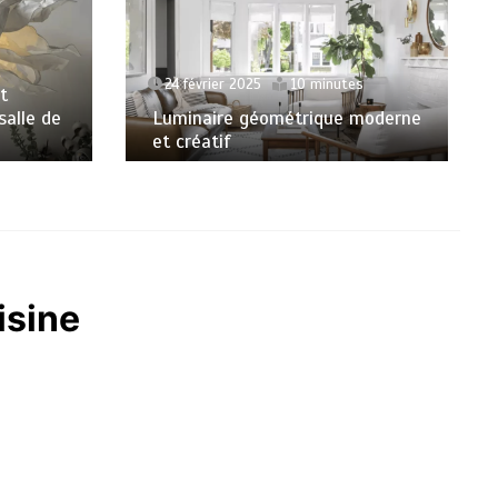
24 février 2025
10 minutes
t
salle de
Luminaire géométrique moderne
et créatif
isine