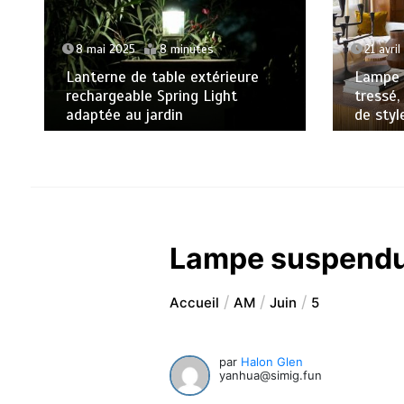
8 mai 2025
8 minutes
21 avri
Lanterne de table extérieure
Lampe d
rechargeable Spring Light
tressé,
adaptée au jardin
de sty
Lampe suspendue
Accueil
AM
Juin
5
par
Halon Glen
yanhua@simig.fun