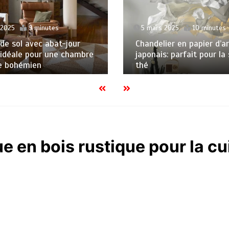
l 2025
9 minutes
5 mars 2025
10 minutes
e sol avec abat-jour
Chandelier en papier d’ar
 idéale pour une chambre
japonais: parfait pour la 
le bohémien
thé
 en bois rustique pour la cu