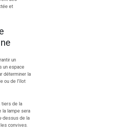
ctée et
e
ine
antir un
ns un espace
r déterminer la
 ou de l’îlot
tiers de la
le la lampe sera
au-dessus de la
 les convives.