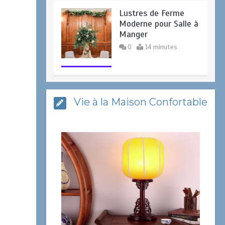
Lustres de Ferme
Moderne pour Salle à
Manger
0
14 minutes
Luminaire moderne
Vie à la Maison Confortable
abstrait en maille de
fil de fer
0
13 minutes
Choisir le bon combo
de lampe de table
4 minutes