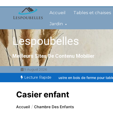
Aller
au
Accueil
Tables et chaises
contenu
Jardin
Lespoubelles
Meilleurs Sites De Contenu Mobilier
9 August 2026
Lecture Rapide
chaud pour balcon
Lustre en bois de ferme pour table à manger
La
Casier enfant
Accueil
Chambre Des Enfants