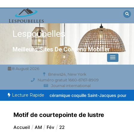
Aller
au
contenu
Lespoubelles
Meilleurs Sites De Contenu Mobilier
8 August 2026
Bnews24, New York
Numéro gratuit 1660-6767-8909
Journal international
Lecture Rapide
pe de table en céramique coquille Saint-Jacques pour chambre côt
Motif de courtepointe de lustre
Accueil
AM
Fév
22